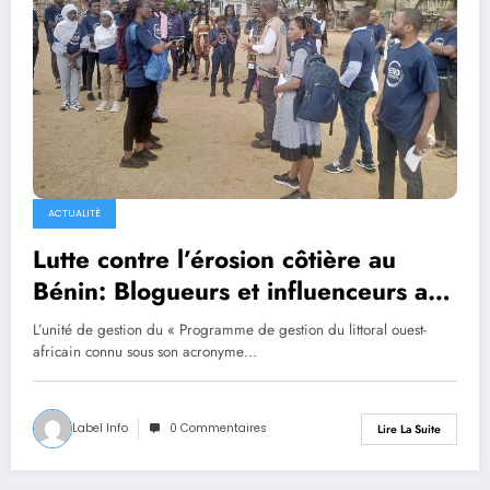
ACTUALITÉ
Lutte contre l’érosion côtière au
Bénin: Blogueurs et influenceurs au
contact des progrès du projet WACA
L’unité de gestion du « Programme de gestion du littoral ouest-
africain connu sous son acronyme…
Label Info
0 Commentaires
Lire La Suite