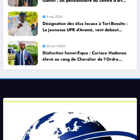
Gantin : Un pensionnaire du centre d’art
thérapie de l’ONG Vie et Solidarité sacré
lauréat
9 mai 2026
Désignation des élus locaux à Tori-Bossito :
La jeunesse UPR d’Avamè, vent debout
contre des CV analphabètes
30 avril 2026
Distinction honorifique : Curiace Hadonou
élevé au rang de Chevalier de l’Ordre
National du Mérite du Bénin