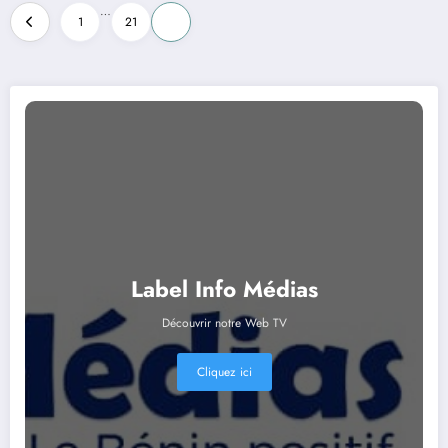
…
1
21
22
Label Info Médias
Découvrir notre Web TV
Cliquez ici