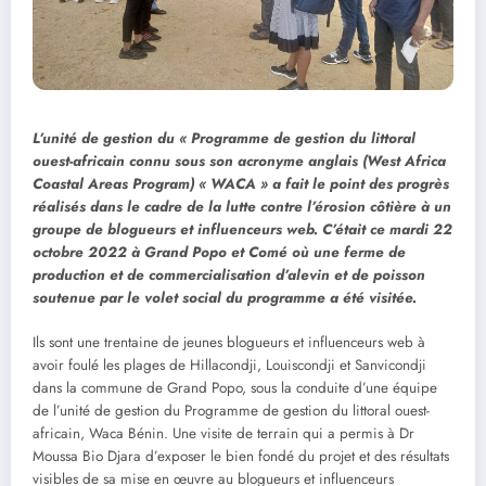
L’unité de gestion du « Programme de gestion du littoral
ouest-africain connu sous son acronyme anglais (West Africa
Coastal Areas Program) « WACA » a fait le point des progrès
réalisés dans le cadre de la lutte contre l’érosion côtière à un
groupe de blogueurs et influenceurs web. C’était ce mardi 22
octobre 2022 à Grand Popo et Comé où une ferme de
production et de commercialisation d’alevin et de poisson
soutenue par le volet social du programme a été visitée.
Ils sont une trentaine de jeunes blogueurs et influenceurs web à
avoir foulé les plages de Hillacondji, Louiscondji et Sanvicondji
dans la commune de Grand Popo, sous la conduite d’une équipe
de l’unité de gestion du Programme de gestion du littoral ouest-
africain, Waca Bénin. Une visite de terrain qui a permis à Dr
Moussa Bio Djara d’exposer le bien fondé du projet et des résultats
visibles de sa mise en œuvre au blogueurs et influenceurs