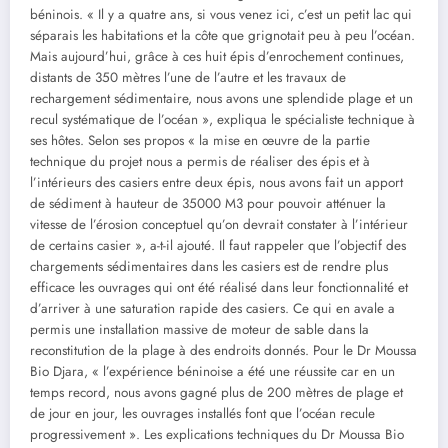
béninois. « Il y a quatre ans, si vous venez ici, c’est un petit lac qui
séparais les habitations et la côte que grignotait peu à peu l’océan.
Mais aujourd’hui, grâce à ces huit épis d’enrochement continues,
distants de 350 mètres l’une de l’autre et les travaux de
rechargement sédimentaire, nous avons une splendide plage et un
recul systématique de l’océan », expliqua le spécialiste technique à
ses hôtes. Selon ses propos « la mise en œuvre de la partie
technique du projet nous a permis de réaliser des épis et à
l’intérieurs des casiers entre deux épis, nous avons fait un apport
de sédiment à hauteur de 35000 M3 pour pouvoir atténuer la
vitesse de l’érosion conceptuel qu’on devrait constater à l’intérieur
de certains casier », a-t-il ajouté. Il faut rappeler que l’objectif des
chargements sédimentaires dans les casiers est de rendre plus
efficace les ouvrages qui ont été réalisé dans leur fonctionnalité et
d’arriver à une saturation rapide des casiers. Ce qui en avale a
permis une installation massive de moteur de sable dans la
reconstitution de la plage à des endroits donnés. Pour le Dr Moussa
Bio Djara, « l’expérience béninoise a été une réussite car en un
temps record, nous avons gagné plus de 200 mètres de plage et
de jour en jour, les ouvrages installés font que l’océan recule
progressivement ». Les explications techniques du Dr Moussa Bio