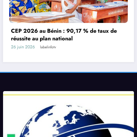
Programme International de Reconnaissance
des Géniteurs : L’OMGB honore dignement
des pères exemplaires au Bénin
26 juin 2026
labelinfotv