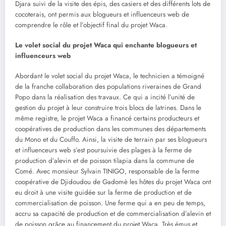
Djara suivi de la visite des épis, des casiers et des différents lots de
cocoterais, ont permis aux blogueurs et influenceurs web de
comprendre le rôle et l’objectif final du projet Waca.
Le volet social du projet Waca qui enchante blogueurs et
influenceurs web
Abordant le volet social du projet Waca, le technicien a témoigné
de la franche collaboration des populations riveraines de Grand
Popo dans la réalisation des travaux. Ce qui a incité l’unité de
gestion du projet à leur construire trois blocs de latrines. Dans le
même registre, le projet Waca a financé certains producteurs et
coopératives de production dans les communes des départements
du Mono et du Couffo. Ainsi, la visite de terrain par ses blogueurs
et influenceurs web s’est poursuivie des plages à la ferme de
production d’alevin et de poisson tilapia dans la commune de
Comé. Avec monsieur Sylvain TINIGO, responsable de la ferme
coopérative de Djidoudou de Gadomè les hôtes du projet Waca ont
eu droit à une visite guidée sur la ferme de production et de
commercialisation de poisson. Une ferme qui a en peu de temps,
accru sa capacité de production et de commercialisation d’alevin et
de poisson grâce au financement du projet Waca. Très émus et