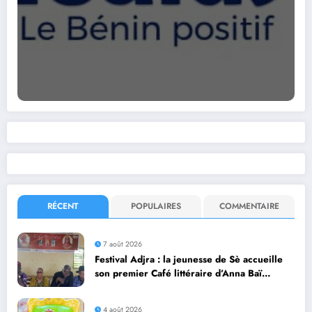
RÉCENT
POPULAIRES
COMMENTAIRE
7 août 2026
Festival Adjra : la jeunesse de Sè accueille
son premier Café littéraire d’Anna Baï
Dangnivo
4 août 2026