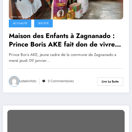
ACTUALITÉ
SOCIÉTÉ
Maison des Enfants à Zagnanado :
Prince Boris AKE fait don de vivres
aux enfants handicapés
Prince Boris AKE, jeune cadre de la commune de Zagnanado a
mené jeudi 09 janvier…
Labelinfotv
0 Commentaires
Lire La Suite