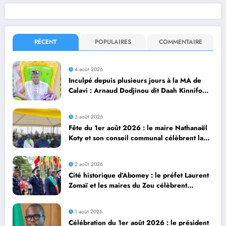
RÉCENT
POPULAIRES
COMMENTAIRE
4 août 2026
Inculpé depuis plusieurs jours à la MA de
Calavi : Arnaud Dodjinou dit Daah Kinnifo
recouvre sa liberté
3 août 2026
Fête du 1er août 2026 : le maire Nathanaël
Koty et son conseil communal célèbrent la
diversité culturelle d’Abomey Calavi
2 août 2026
Cité historique d’Abomey : le préfet Laurent
Zomaï et les maires du Zou célèbrent
dignement le 66ᵉ anniversaire de
l’Indépendance du Bénin
1 août 2026
Célébration du 1er août 2026 : le président