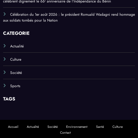
célèbrent dignement le 66ᵉ anniversaire de l’Indépendance du Bénin
Célébration du 1er août 2026 : le président Romuald Wadagni rend hommage
aux soldats tombés pour la Nation
CATEGORIE
Actualité
Culture
Société
Sports
TAGS
Accueil
Actualité
Société
Environnement
Santé
Culture
Contact