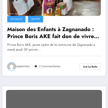
ACTUALITÉ
SOCIÉTÉ
Maison des Enfants à Zagnanado :
Prince Boris AKE fait don de vivres
aux enfants handicapés
Prince Boris AKE, jeune cadre de la commune de Zagnanado a
mené jeudi 09 janvier…
Labelinfotv
0 Commentaires
Lire La Suite