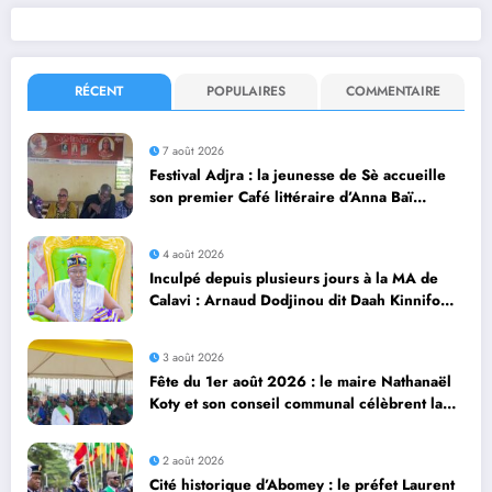
RÉCENT
POPULAIRES
COMMENTAIRE
7 août 2026
Festival Adjra : la jeunesse de Sè accueille
son premier Café littéraire d’Anna Baï
Dangnivo
4 août 2026
Inculpé depuis plusieurs jours à la MA de
Calavi : Arnaud Dodjinou dit Daah Kinnifo
recouvre sa liberté
3 août 2026
Fête du 1er août 2026 : le maire Nathanaël
Koty et son conseil communal célèbrent la
diversité culturelle d’Abomey Calavi
2 août 2026
Cité historique d’Abomey : le préfet Laurent