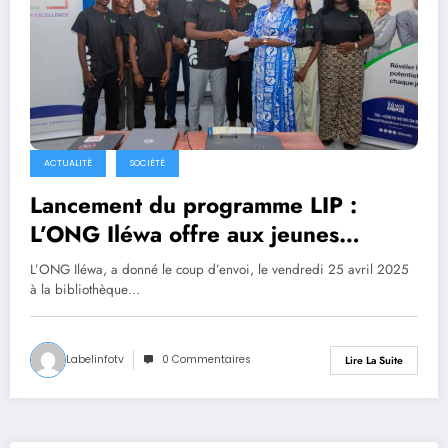
ACTUALITÉ
SOCIÉTÉ
Lancement du programme LIP :
L’ONG Iléwa offre aux jeunes
béninois un tremplin vers l’insertion
L’ONG Iléwa, a donné le coup d’envoi, le vendredi 25 avril 2025
professionnelle
à la bibliothèque…
Labelinfotv
0 Commentaires
Lire La Suite