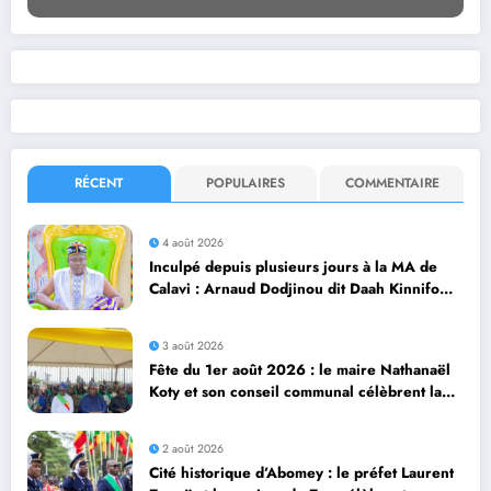
RÉCENT
POPULAIRES
COMMENTAIRE
4 août 2026
Inculpé depuis plusieurs jours à la MA de
Calavi : Arnaud Dodjinou dit Daah Kinnifo
recouvre sa liberté
3 août 2026
Fête du 1er août 2026 : le maire Nathanaël
Koty et son conseil communal célèbrent la
diversité culturelle d’Abomey Calavi
2 août 2026
Cité historique d’Abomey : le préfet Laurent