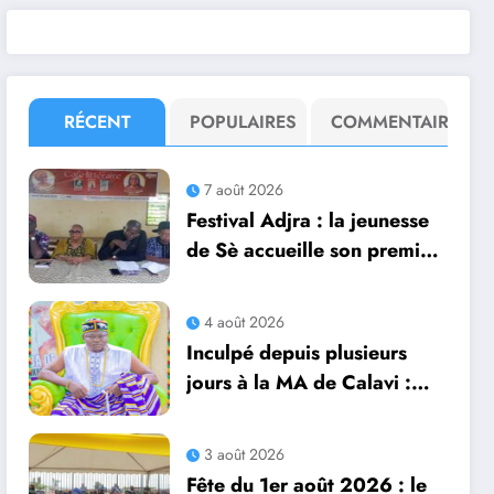
RÉCENT
POPULAIRES
COMMENTAIRE
7 août 2026
Festival Adjra : la jeunesse
de Sè accueille son premier
Café littéraire d’Anna Baï
Dangnivo
4 août 2026
Inculpé depuis plusieurs
jours à la MA de Calavi :
Arnaud Dodjinou dit Daah
Kinnifo recouvre sa liberté
3 août 2026
Fête du 1er août 2026 : le