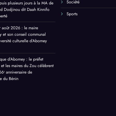
Société
puis plusieurs jours à la MA de
ud Dodjinou dit Daah Kinnifo
Sports
berté
r août 2026 : le maire
y et son conseil communal
iversité culturelle d’Abomey
rique d’Abomey : le préfet
 et les maires du Zou célèbrent
66ᵉ anniversaire de
e du Bénin