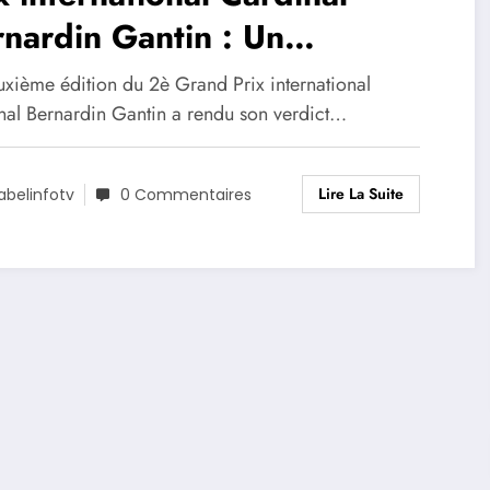
nardin Gantin : Un
sionnaire du centre d’art
uxième édition du 2è Grand Prix international
rapie de l’ONG Vie et
nal Bernardin Gantin a rendu son verdict…
idarité sacré lauréat
Lire La Suite
abelinfotv
0 Commentaires