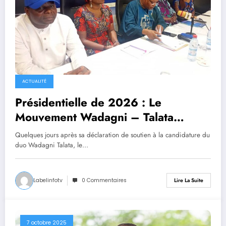
ACTUALITÉ
Présidentielle de 2026 : Le
Mouvement Wadagni – Talata
(MWT 2026) du Professeur
Quelques jours après sa déclaration de soutien à la candidature du
TOLEBA rejoint officiellement la
duo Wadagni Talata, le…
FEROW
Labelinfotv
0 Commentaires
Lire La Suite
7 octobre 2025