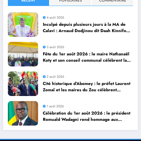
RÉCENT
POPULAIRES
COMMENTAIRE
4 août 2026
Inculpé depuis plusieurs jours à la MA de
Calavi : Arnaud Dodjinou dit Daah Kinnifo
recouvre sa liberté
3 août 2026
Fête du 1er août 2026 : le maire Nathanaël
Koty et son conseil communal célèbrent la
diversité culturelle d’Abomey Calavi
2 août 2026
Cité historique d’Abomey : le préfet Laurent
Zomaï et les maires du Zou célèbrent
dignement le 66ᵉ anniversaire de
l’Indépendance du Bénin
1 août 2026
Célébration du 1er août 2026 : le président
Romuald Wadagni rend hommage aux
soldats tombés pour la Nation