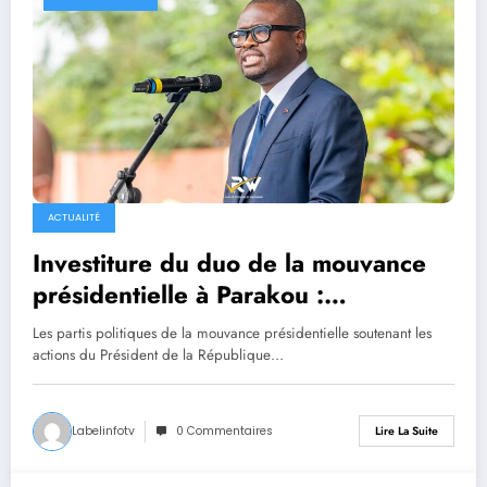
ACTUALITÉ
Investiture du duo de la mouvance
présidentielle à Parakou :
L’intégralité du discours du candidat
Les partis politiques de la mouvance présidentielle soutenant les
Romuald Wadagni
actions du Président de la République…
Labelinfotv
0 Commentaires
Lire La Suite