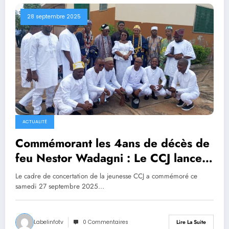
28 septembre 2025
ACTUALITÉ
Commémorant les 4ans de décès de
feu Nestor Wadagni : Le CCJ lance
depuis Zagnanado un appel à la
Le cadre de concertation de la jeunesse CCJ a commémoré ce
jeunesse pour la victoire de la
samedi 27 septembre 2025…
mouvance en 2026
Labelinfotv
0 Commentaires
Lire La Suite