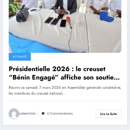
ACTUALITÉ
Présidentielle 2026 : le creuset
“Bénin Engagé” affiche son soutien
au duo Wadagni–Talata
Réunis ce samedi 7 mars 2026 en Assemblée générale constitutive,
les membres du creuset national…
Labelinfotv
0 Commentaires
Lire La Suite