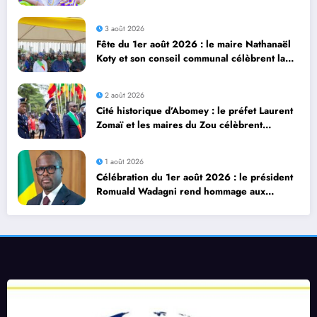
recouvre sa liberté
3 août 2026
Fête du 1er août 2026 : le maire Nathanaël
Koty et son conseil communal célèbrent la
diversité culturelle d’Abomey Calavi
2 août 2026
Cité historique d’Abomey : le préfet Laurent
Zomaï et les maires du Zou célèbrent
dignement le 66ᵉ anniversaire de
l’Indépendance du Bénin
1 août 2026
Célébration du 1er août 2026 : le président
Romuald Wadagni rend hommage aux
soldats tombés pour la Nation