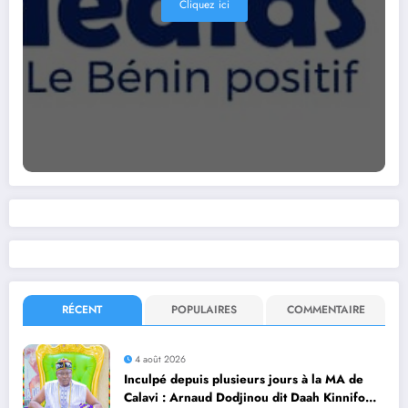
Cliquez ici
RÉCENT
POPULAIRES
COMMENTAIRE
4 août 2026
Inculpé depuis plusieurs jours à la MA de
Calavi : Arnaud Dodjinou dit Daah Kinnifo