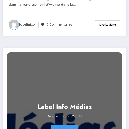
analphabètes
dans l’arrondissement d'Avamè dans la…
Labelinfotv
0 Commentaires
Lire La Suite
Label Info Médias
Découvrir notre Web TV