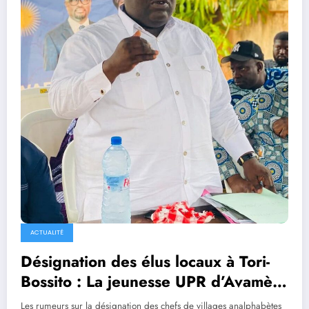
ACTUALITÉ
Désignation des élus locaux à Tori-
Bossito : La jeunesse UPR d’Avamè,
vent debout contre des CV
Les rumeurs sur la désignation des chefs de villages analphabètes