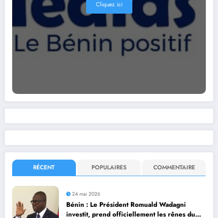
Cliquez ici
RÉCENT
POPULAIRES
COMMENTAIRE
24 mai 2026
Bénin : Le Président Romuald Wadagni
investit, prend officiellement les rênes du