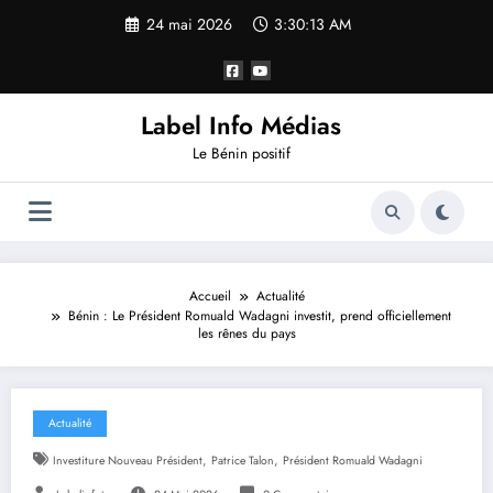
24 mai 2026
3:30:13 AM
Label Info Médias
Le Bénin positif
Accueil
Actualité
Bénin : Le Président Romuald Wadagni investit, prend officiellement
les rênes du pays
Actualité
,
,
Investiture Nouveau Président
Patrice Talon
Président Romuald Wadagni