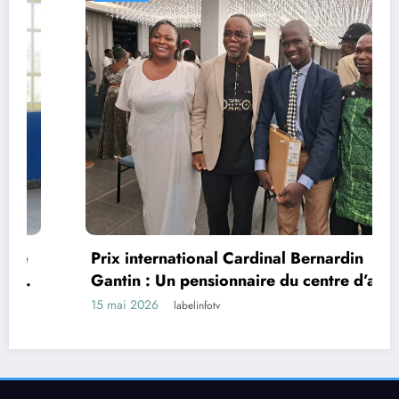
Prix international Cardinal Bernardin
Gantin : Un pensionnaire du centre d’art
thérapie de l’ONG Vie et Solidarité sacré
15 mai 2026
labelinfotv
lauréat