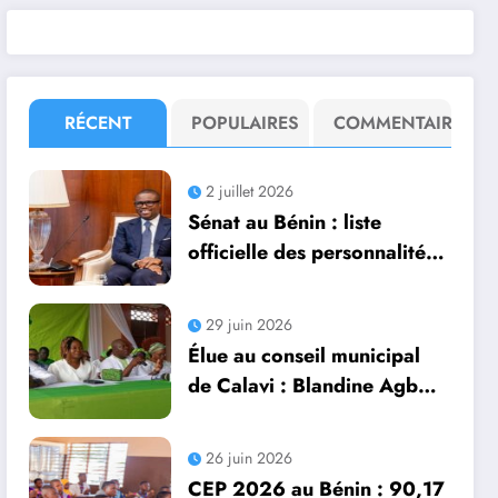
RÉCENT
POPULAIRES
COMMENTAIRE
2 juillet 2026
Sénat au Bénin : liste
officielle des personnalités
désignées et les membres
de droit
29 juin 2026
Élue au conseil municipal
de Calavi : Blandine Agbo
remercie les militants de
Godomey et le BEN du BR
26 juin 2026
CEP 2026 au Bénin : 90,17