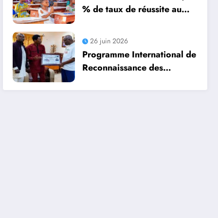
% ‎de taux de réussite au
plan national
26 juin 2026
Programme International de
Reconnaissance des
Géniteurs : L’OMGB honore
dignement des pères
exemplaires au Bénin