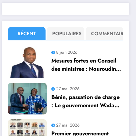
RÉCENT
POPULAIRES
COMMENTAIRE
8 juin 2026
Mesures fortes en Conseil
des ministres : Nouroudine
Assani salue l’engagement
social du gouvernement
27 mai 2026
Bénin, passation de charge
: Le gouvernement Wadagni
prend officiellement les
commandes
27 mai 2026
Premier gouvernement