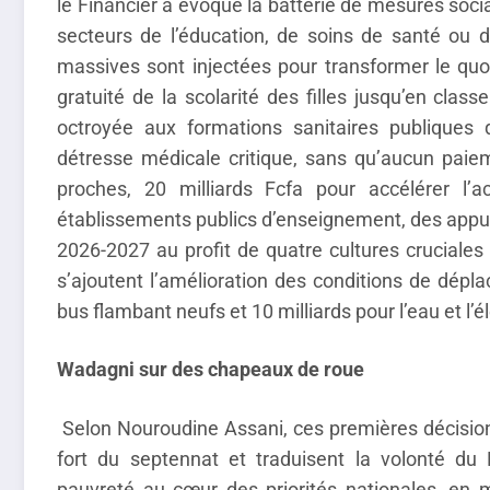
le Financier a évoqué la batterie de mesures socia
secteurs de l’éducation, de soins de santé ou d
massives sont injectées pour transformer le quoti
gratuité de la scolarité des filles jusqu’en class
octroyée aux formations sanitaires publiques 
détresse médicale critique, sans qu’aucun paiem
proches, 20 milliards Fcfa pour accélérer l’ac
établissements publics d’enseignement, des appu
2026-2027 au profit de quatre cultures cruciales : 
s’ajoutent l’amélioration des conditions de dépl
bus flambant neufs et 10 milliards pour l’eau et l’é
Wadagni sur des chapeaux de roue
Selon Nouroudine Assani, ces premières décisions
fort du septennat et traduisent la volonté du
pauvreté au cœur des priorités nationales, en m