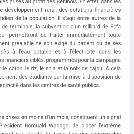
les prises au profit des Béninois. En effet, dans les
e développement rural, des dotations financières
dien de la population. Il s’agit entre autres de la
e de terminale, la subvention d’un milliard de Fcfa
qui permettront de traiter immédiatement toute
ent préalable ne soit exigé du patient ou de ses
cès à l’eau potable et à l’électricité dans les
is financiers ciblés, programmés pour la campagne
le coton, le riz, le soja et la noix de cajou. A cela
acement des étudiants par la mise à disposition de
lectricité dans les centres de santé publics.
 prises en moins d’un mois, constituent un signal
 Président Romuald Wadagni de placer l’extrême
isant sur l’équité, la diminution des charges des