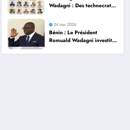
Wadagni : Des technocrates
pour entamer avec
expertise le septennat
24 mai 2026
Bénin : Le Président
Romuald Wadagni investit,
prend officiellement les
rênes du pays