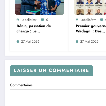
Labelinfotv
0
Labelinfotv
Bénin, passation de
Premier gouvern
charge : Le
Wadagni : Des
gouvernement
technocrates pou
Wadagni prend
entamer avec exp
27 Mai 2026
27 Mai 2026
officiellement les
le septennat
commandes
LAISSER UN COMMENTAIRE
Commentaires