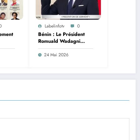
0
Labelinfotv
0
ement
Bénin : Le Président
Romuald Wadagni
r
investit, prend
ertise
officiellement les rênes
24 Mai 2026
du pays