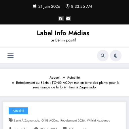
21 juin 2026
8:33:27 AM
Label Info Médias
Le Bénin positif
Accueil
Actualité
Reboisement au Bénin : l’ONG ACDev met en terre des plants pour la
renaissance de la forêt Hinvi à Zagnanado
Actualité
,
,
,
Bamè À Zagnanado
ONG ACDev
Reboisement 2026
Wilfrid Kpadonou