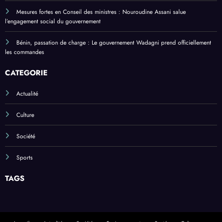
13e édition de Africa Asia Luminary 2026 : La Fondation Merck et 12
Premières Dames exposent les avancées en matière de santé et de développement
social
Mesures fortes en Conseil des ministres : Nouroudine Assani salue
l’engagement social du gouvernement
Bénin, passation de charge : Le gouvernement Wadagni prend officiellement
les commandes
CATEGORIE
Actualité
Culture
Société
Sports
TAGS