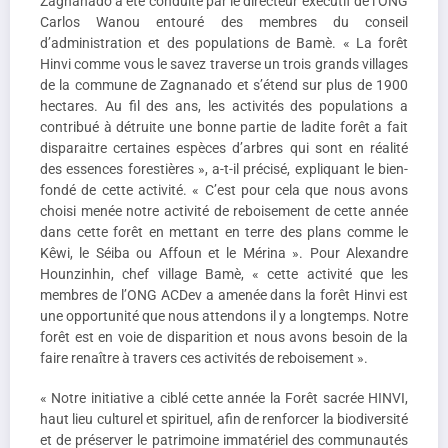
Zagnanado a été conduite par le directeur exécutif de l’ONG
Carlos Wanou entouré des membres du conseil
d’administration et des populations de Bamè. « La forêt
Hinvi comme vous le savez traverse un trois grands villages
de la commune de Zagnanado et s’étend sur plus de 1900
hectares. Au fil des ans, les activités des populations a
contribué à détruite une bonne partie de ladite forêt a fait
disparaitre certaines espèces d’arbres qui sont en réalité
des essences forestières », a-t-il précisé, expliquant le bien-
fondé de cette activité. « C’est pour cela que nous avons
choisi menée notre activité de reboisement de cette année
dans cette forêt en mettant en terre des plans comme le
Kêwi, le Séiba ou Affoun et le Mérina ». Pour Alexandre
Hounzinhin, chef village Bamè, « cette activité que les
membres de l’ONG ACDev a amenée dans la forêt Hinvi est
une opportunité que nous attendons il y a longtemps. Notre
forêt est en voie de disparition et nous avons besoin de la
faire renaître à travers ces activités de reboisement ».
« Notre initiative a ciblé cette année la Forêt sacrée HINVI,
haut lieu culturel et spirituel, afin de renforcer la biodiversité
et de préserver le patrimoine immatériel des communautés