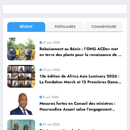
RÉCENT
POPULAIRES
COMMENTAIRE
21 juin 2026
Reboisement au Bénin : l’ONG ACDev met
en terre des plants pour la renaissance de la
forêt Hinvi à Zagnanado
19 juin 2026
13e édition de Africa Asia Luminary 2026 :
La Fondation Merck et 12 Premières Dames
exposent les avancées en matière de santé
et de développement social
8 juin 2026
Mesures fortes en Conseil des ministres :
Nouroudine Assani salue l’engagement
social du gouvernement
27 mai 2026