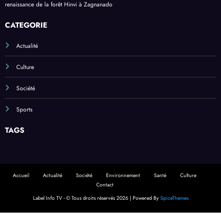
paternelle de l’OMGB
Reboisement au Bénin : l’ONG ACDev met en terre des plants pour la
renaissance de la forêt Hinvi à Zagnanado
CATEGORIE
Actualité
Culture
Société
Sports
TAGS
Accueil
Actualité
Société
Environnement
Santé
Culture
Contact