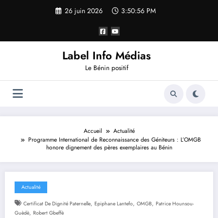
26 juin 2026
3:50:57 PM
Label Info Médias
Le Bénin positif
Accueil
Actualité
Programme International de Reconnaissance des Géniteurs : L’OMGB
honore dignement des pères exemplaires au Bénin
Actualité
,
,
,
Certificat De Dignité Paternelle
Epiphane Lantefo
OMGB
Patrice Hounsou-
,
Guèdè
Robert Gbeffè