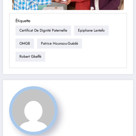
Étiquette
Certificat De Dignité Paternelle
Epiphane Lantefo
OMGB
Patrice Hounsou-Guèdè
Robert Gbeffè