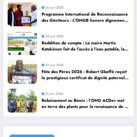
26 juin 2026
Programme International de Reconnaissance
des Géniteurs : L’OMGB honore dignement
des pères exemplaires au Bénin
24 juin 2026
Reddition de compte : Le maire Martin
Katakènon fait de l’accès à l’eau potable, la
priorité des priorités à Djidja
23 juin 2026
Fête des Pères 2026 : Robert Gbeffè reçoit
le prestigieux certificat de dignité paternelle
de l’OMGB
21 juin 2026
Reboisement au Bénin : l’ONG ACDev met
en terre des plants pour la renaissance de la
forêt Hinvi à Zagnanado