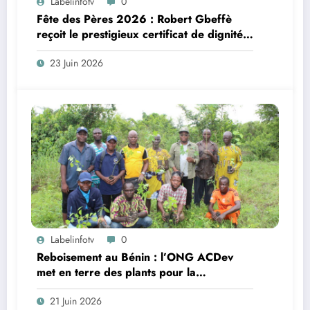
Labelinfotv
0
Fête des Pères 2026 : Robert Gbeffè
reçoit le prestigieux certificat de dignité
paternelle de l’OMGB
23 Juin 2026
Labelinfotv
0
Reboisement au Bénin : l’ONG ACDev
met en terre des plants pour la
renaissance de la forêt Hinvi à
21 Juin 2026
Zagnanado